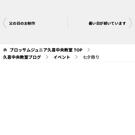
投
父の日のお制作
暑い日が続いています
稿
ナ
ブロッサムジュニア久喜中央教室
TOP
ビ
久喜中央教室ブログ
イベント
七夕飾り
ゲ
ー
シ
ョ
ン