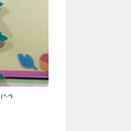
(
^-^
)