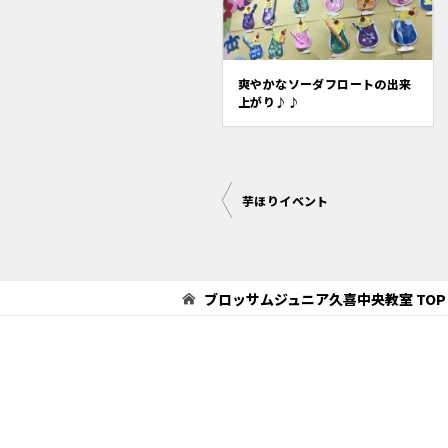
爽やかなソーダフロートの出来
上がり♪♪
投
芋ほりイベント
稿
ナ
ビ
ブロッサムジュニア久喜中央教室
TOP
ゲ
ー
シ
ョ