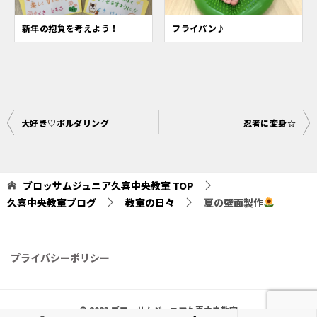
新年の抱負を考えよう！
フライパン♪
投
大好き♡ボルダリング
忍者に変身☆
稿
ナ
ブロッサムジュニア久喜中央教室
TOP
ビ
久喜中央教室ブログ
教室の日々
夏の壁面製作
ゲ
ー
シ
プライバシーポリシー
ョ
ン
© 2023 ブロッサムジュニア久喜中央教室