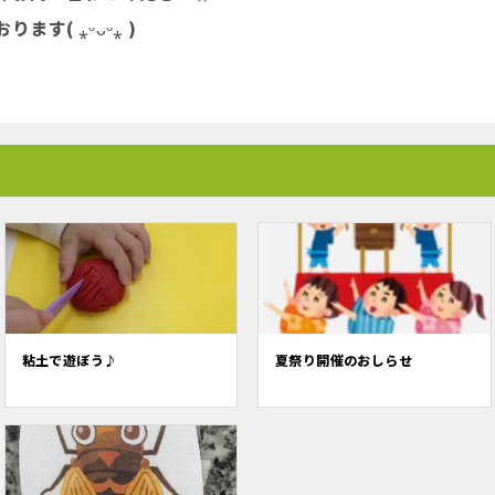
す( ⁎ᵕᴗᵕ⁎ )
粘土で遊ぼう♪
夏祭り開催のおしらせ