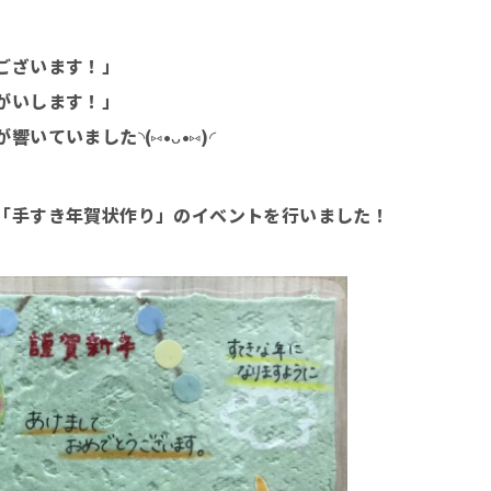
ございます！」
がいします！」
いていました◝(⑅•ᴗ•⑅)◜
「手すき年賀状作り」のイベントを行いました！