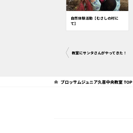
自然体験活動【むさしの村に
て】
投
教室にサンタさんがやってきた！
稿
ナ
ビ
ブロッサムジュニア久喜中央教室
TOP
ゲ
ー
シ
ョ
ン