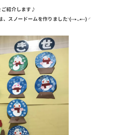
をご紹介します♪
スノードームを作りました◝(⑅•ᴗ•⑅) ◜