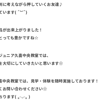
剣に考えながら押していくお友達♪
ています(
´︶`
)
品が出来上がりました！
とっても豊かですね☆
ジュニア久喜中央教室では、
を大切にしていきたいと思います❀
喜中央教室では、見学・体験を随時実施しております！
くお問い合わせください❀
す( ⁎ᵕᴗᵕ⁎ )