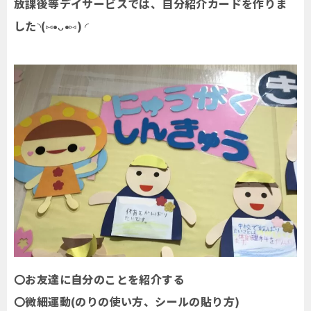
放課後等デイサービスでは、自分紹介カードを作りま
した◝(⑅•ᴗ•⑅) ◜
〇お友達に自分のことを紹介する
〇微細運動(のりの使い方、シールの貼り方)