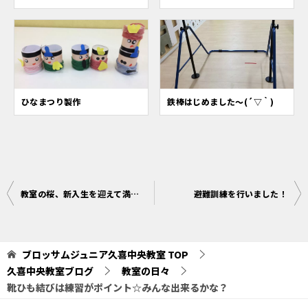
ひなまつり製作
鉄棒はじめました～(´▽｀)
投
教室の桜、新入生を迎えて満開に
避難訓練を行いました！
稿
ナ
ブロッサムジュニア久喜中央教室
TOP
ビ
久喜中央教室ブログ
教室の日々
ゲ
靴ひも結びは練習がポイント☆みんな出来るかな？
ー