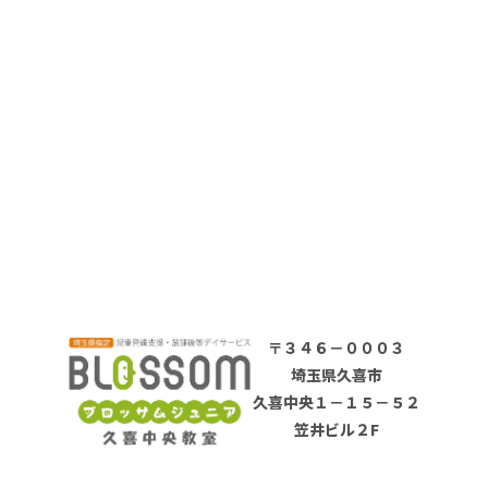
シ
ョ
ン
〒３４６－０００３
埼玉県久喜市
久喜中央１－１５－５２
笠井ビル２F