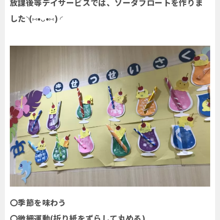
放課後等デイサービスでは、ソーダフロートを作りま
した◝(⑅•ᴗ•⑅) ◜
〇季節を味わう
〇微細運動(折り紙をずらして丸める)