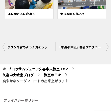
運転手さんに変身☆
大きな町を作ろう
投
ボタンを留めよう♪外そう♪
「年長小集団」特別プログラム～光る紙粘土で作ろう～
稿
ナ
ブロッサムジュニア久喜中央教室
TOP
ビ
久喜中央教室ブログ
教室の日々
ゲ
爽やかなソーダフロートの出来上がり♪♪
ー
シ
プライバシーポリシー
ョ
ン