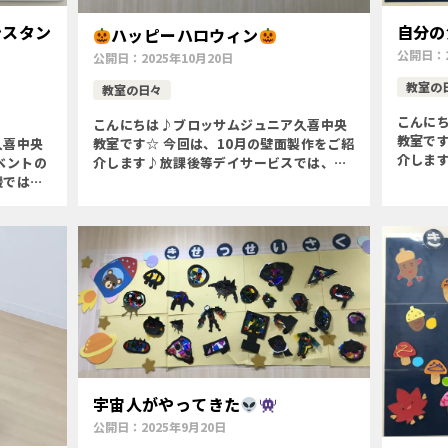
ンスタン
自分の
ハッピーハロウィン
公開日：
公開日：
2025年10月20日
教室の
教室の日々
こんに
こんにちは♪ブロッサムジュニア久喜中央
教室です
教室です☆ 今回は、10月の壁面製作をご紹
久喜中央
介しま
介します♪放課後等デイサービスでは、ハ
ベントの
にちな
ロウィンにちなんで、おばけを作りました
援では、
りまし
〇季節を味わう〇微細運動(ハサミで枠
行いまし
する力(
を切る)〇運筆力の向上〇 […]
(コップ
宇宙人がやってきた
公開日：
2025年9月20日