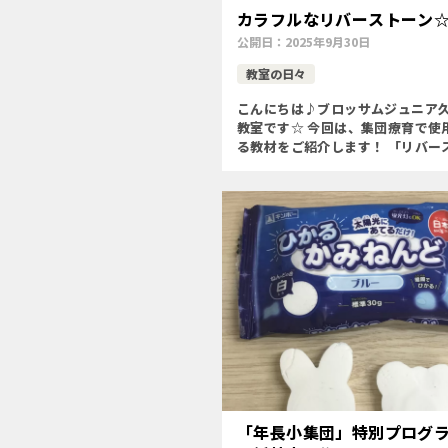
カラフルなリバーストーン
公開日：
2025年9月30日
教室の日々
こんにちは♪ブロッサムジュニア
教室です☆ 今回は、集団療育で使
る教材をご紹介します！ 「リバー
ン」◯バランス感覚を養う◯集中
付く◯高低差や距離に合わせて身
し、ボディイメージを育む◯一 […
「年長小集団」特別プログ