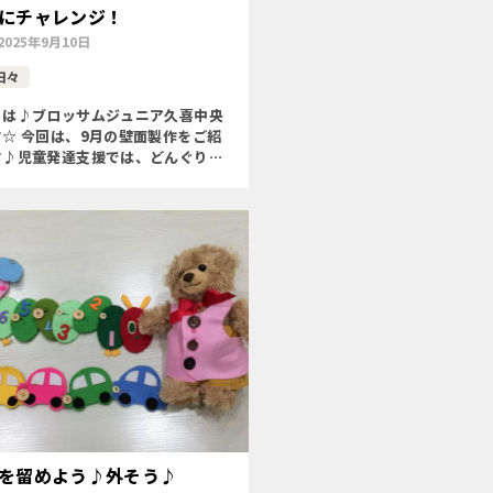
にチャレンジ！
2025年9月10日
日々
ちは♪ブロッサムジュニア久喜中央
☆ 今回は、9月の壁面製作をご紹
す♪児童発達支援では、どんぐりや
りました◝(⑅•ᴗ•⑅) ◜ 〇季節を味
自己選択する力(好きな形を選んで、
微細 […]
を留めよう♪外そう♪