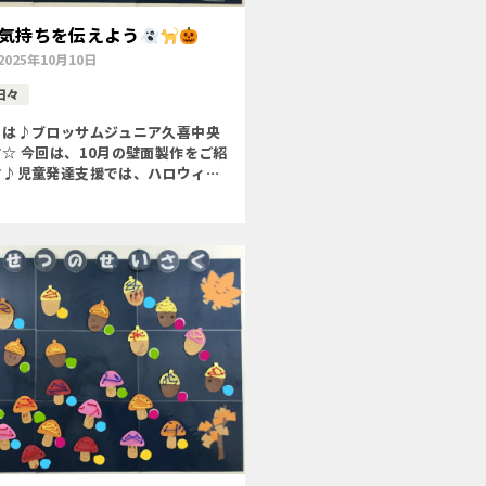
気持ちを伝えよう
2025年10月10日
日々
ちは♪ブロッサムジュニア久喜中央
☆ 今回は、10月の壁面製作をご紹
す♪児童発達支援では、ハロウィン
んで、おばけ・ネコ・かぼちゃを作
た
〇季節を味わう〇自己選択
好きな形を選んで […]