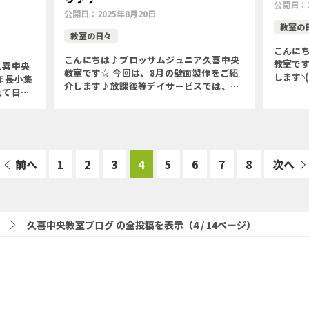
公開日：
公開日：
2025年8月20日
教室の
教室の日々
こんに
こんにちは♪ブロッサムジュニア久喜中央
教室で
久喜中央
教室です☆ 今回は、8月の壁面製作をご紹
します◝
年長小集
介します♪放課後等デイサービスでは、ソ
タンを
れて日々
ーダフロートを作りました◝(⑅•ᴗ•⑅) ◜ 〇季
す♪ 
学校就学前
節を味わう〇微細運動(折り紙をずらして丸
応動作な
する前に
める)〇絵の具 […]
前へ
1
2
3
4
5
6
7
8
次へ
久喜中央教室ブログ の全投稿を表示（4 / 14ページ）