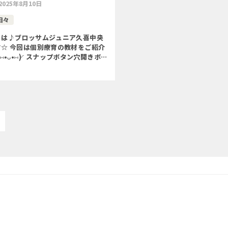
2025年8月10日
日々
ちは♪ブロッサムジュニア久喜中央
す☆ 今回は個別療育の教材をご紹介
(⑅•ᴗ•⑅)◜ スナップボタン穴開きボ
留めたり、外したりする練習をしま
◯身辺自立◯微細動作◯目と手指の協
どを目的 […]