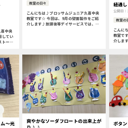
教室の日々
紐通し
☆
公開日：
こんにちは♪ブロッサムジュニア久喜中央
教室です☆ 今回は、9月の壁面製作をご紹
教室の
介します♪放課後等デイサービスでは、宇
宙人を作りました◝(⑅•ᴗ•⑅) ◜ 〇微細運動(ハ
こんに
久喜中央
サミ、のり、カラーセロハン)〇運筆力の向
教室です
用してい
上〇想像力・ […]
介しま
ストー
キノコを作
力が身に
わう〇
体を動か
伝える)〇
]
爽やかなソーダフロートの出来上が
ラム～光
ボタン
り♪♪