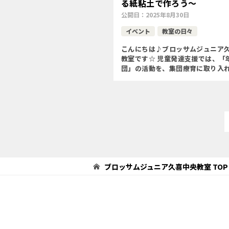
る紙粘土で作ろう～
公開日：
2025年8月30日
イベント
教室の日々
こんにちは♪ブロッサムジュニア
教室です☆ 児童発達支援では、「
団」の活動を、集団療育に取り入
の支援を行っています(´︶`) 小
のお子様を対象に、“小学校に入学
身に付けておきたい力 […]
ブロッサムジュニア久喜中央教室
TOP