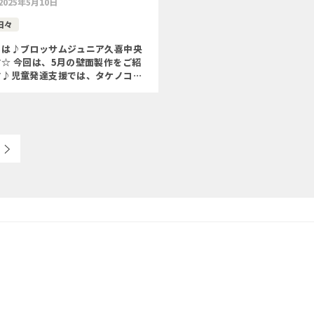
2025年5月10日
日々
ちは♪ブロッサムジュニア久喜中央
☆ 今回は、5月の壁面製作をご紹
す♪児童発達支援では、タケノコと
りました◝(⑅•ᴗ•⑅) ◜ 〇季節を味
自己選択する力(好きな形を選んで、
微細 […]