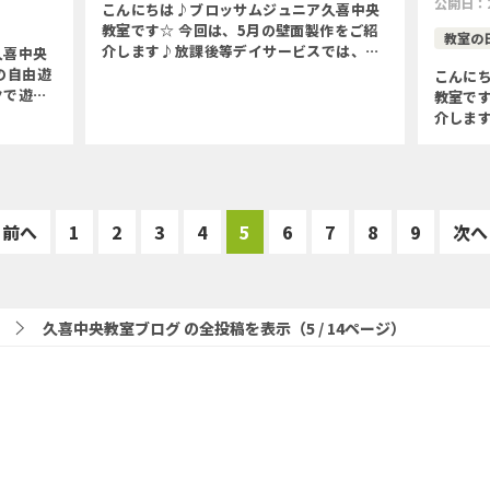
公開日：
こんにちは♪ブロッサムジュニア久喜中央
教室です☆ 今回は、5月の壁面製作をご紹
教室の
介します♪放課後等デイサービスでは、タ
久喜中央
ケノコを作りました◝(⑅•ᴗ•⑅) ◜ 〇季節を味
の自由遊
こんに
わう〇微細運動(ハサミ・のり・モールの使
クで遊び
教室です
い方)〇運筆力 […]
？？ 飛行
介しま
ちを乗せ
そら豆を作
わう〇
伝える)〇
前へ
1
2
3
4
5
6
7
8
9
次へ
久喜中央教室ブログ の全投稿を表示（5 / 14ページ）