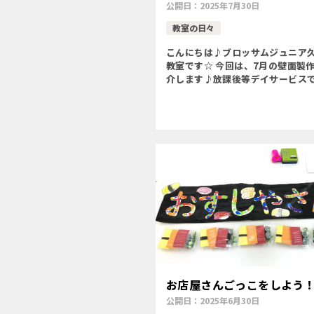
公開日：
2025年7月30日
教室の日々
こんにちは♪ブロッサムジュニア
教室です☆ 今回は、7月の壁面製
介します♪放課後等デイサービス
を作りました
〇季節を味わう〇
(スズランテープを巻く)〇運筆力
力・創造力を養う〇複数指示 […]
お店屋さんごっこをしよう
公開日：
2025年6月30日