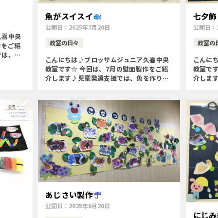
魚がスイスイ
七夕飾
公開日：
2025年7月20日
公開日：
久喜中央
教室の日々
教室の
作をご紹
では、亀
こんにちは♪ブロッサムジュニア久喜中央
こんに
微細運動
教室です☆ 今回は、7月の壁面製作をご紹
教室です
〇想像
介します♪児童発達支援では、魚を作りま
介しま
した
〇季節を味わう〇自己選択する力
んで「流れ
(好きな道具を選んで、伝える)〇微細運動
季節を
(スポンジローラー等を使う […]
選んで、
あじさい製作
！
公開日：
2025年6月20日
にじみ