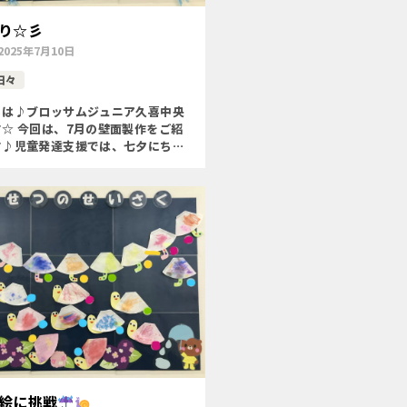
り☆彡
2025年7月10日
日々
ちは♪ブロッサムジュニア久喜中央
☆ 今回は、7月の壁面製作をご紹
す♪児童発達支援では、七夕にちな
星」を作りました◝(⑅•ᴗ•⑅) ◜ 〇
味わう〇自己選択する力(好きな色を
伝える […]
絵に挑戦