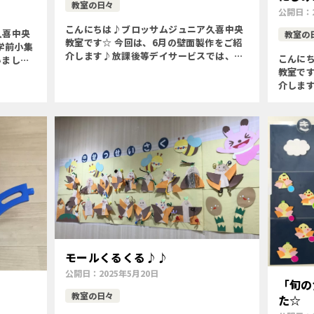
教室の日々
公開日：
こんにちは♪ブロッサムジュニア久喜中央
久喜中央
教室の
教室です☆ 今回は、6月の壁面製作をご紹
学前小集
介します♪放課後等デイサービスでは、梅
こんに
いました
雨にちなんで、あじさいを作りました
教室です
寿司屋さ
◝(⑅•ᴗ•⑅) ◜ 〇季節を味わう〇微細運動(筆記
介しま
ちろん、商
具の持ち方、画用紙 […]
んで傘と
◜ 〇季
形を選ん
モールくるくる♪♪
公開日：
2025年5月20日
「旬の
教室の日々
た☆