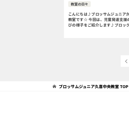
教室の日々
こんにちは♪ブロッサムジュニア
教室です☆ 今回は、児童発達支援
びの様子をご紹介します♪ブロッ
ました(◍•ᴗ•◍) これは何でしょう
機と、消防車だそうです♪ 動物た
た飛行機と、恐竜 […]
ブロッサムジュニア久喜中央教室
TOP