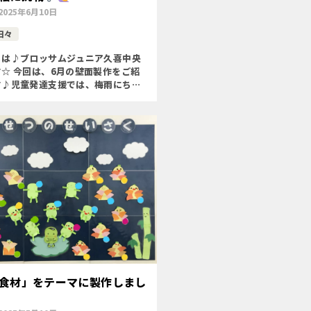
2025年6月10日
日々
ちは♪ブロッサムジュニア久喜中央
☆ 今回は、6月の壁面製作をご紹
す♪児童発達支援では、梅雨にちな
カタツムリを作りました◝(⑅•ᴗ•⑅)
節を味わう〇自己選択する力(好きな
で、伝 […]
食材」をテーマに製作しまし